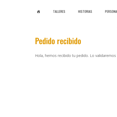
I
TALLERES
HISTORIAS
PERSONA
N
I
C
I
O
Pedido recibido
Hola, hemos recibido tu pedido. Lo validaremos