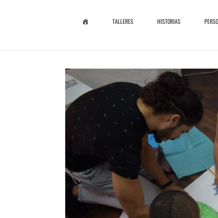
I
TALLERES
HISTORIAS
PERS
N
I
C
I
O