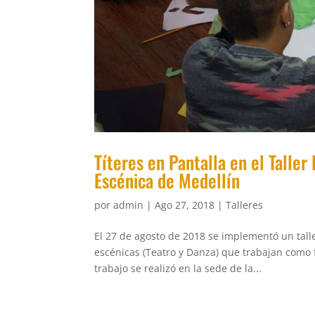
Títeres en Pantalla en el Talle
Escénica de Medellín
por
admin
|
Ago 27, 2018
|
Talleres
El 27 de agosto de 2018 se implementó un taller
escénicas (Teatro y Danza) que trabajan como 
trabajo se realizó en la sede de la...