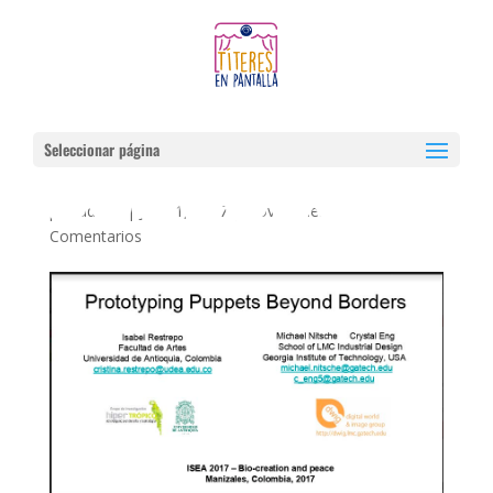
Seleccionar página
Ponencia en ISEA
por
admin
|
Jun 11, 2017
|
Novedades
|
0
Comentarios