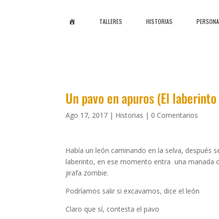
I
TALLERES
HISTORIAS
PERSONA
N
I
C
I
O
Un pavo en apuros (El laberinto
Ago 17, 2017
|
Historias
|
0 Comentarios
Había un león caminando en la selva, después se
laberinto, en ese momento entra una manada d
jirafa zombie.
Podríamos salir si excavamos, dice el león
Claro que sí, contesta el pavo